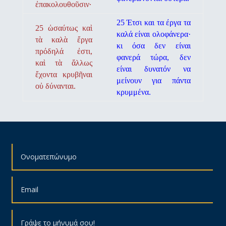
ἐπακολουθοῦσιν·
25 Έτσι και τα έργα τα
25 ὡσαύτως καὶ
καλά είναι ολοφάνερα·
τὰ καλὰ ἔργα
κι όσα δεν είναι
πρόδηλά ἐστι,
φανερά τώρα, δεν
καὶ τὰ ἄλλως
είναι δυνατόν να
ἔχοντα κρυβῆναι
μείνουν για πάντα
οὐ δύνανται.
κρυμμένα.