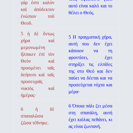
γάρ ἐστι καλὸν
αυτό είναι καλό και το
καὶ ἀπόδεκτον
θέλει ο Θεός.
ἐνώπιον τοῦ
Θεοῦ.
5 ἡ δὲ ὄντως
5 Η πραγματική χήρα,
χήρα καὶ
αυτή που δεν έχει
μεμονωμένη
κάποιον να τη
ἤλπικεν ἐπὶ τὸν
φροντίσει, έχει
Θεὸν καὶ
στηρίξει τις ελ­πίδες
προσμένει ταῖς
της στο Θεό και δεν
δεήσεσι καὶ ταῖς
παύει να δέεται και να
προσευχαῖς
προσεύχεται νύχτα και
νυκτὸς καὶ
μέρα·
ἡμέρας·
6 Όποια πάλι ζει μέσα
6 ἡ δὲ
στη σπατάλη, αυτή
σπαταλῶσα
έχει κιόλας πεθά­νει, κι
ζῶσα τέθνηκε.
ας είναι ζωντανή.