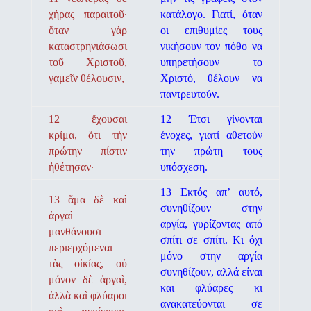
χήρας παραιτοῦ·
κατάλογο. Γιατί, όταν
ὅταν γὰρ
οι επιθυμίες τους
καταστρηνιάσωσι
νικήσουν τον πόθο να
τοῦ Χριστοῦ,
υπηρετήσουν το
γαμεῖν θέλουσιν,
Χριστό, θέλουν να
παντρευτούν.
12 ἔχουσαι
12 Έτσι γίνονται
κρίμα, ὅτι τὴν
ένοχες, γιατί αθετούν
πρώτην πίστιν
την πρώτη τους
ἠθέτησαν·
υπόσχεση.
13 Εκτός απ’ αυτό,
13 ἅμα δὲ καὶ
συνηθίζουν στην
ἀργαὶ
αργία, γυρίζοντας από
μανθάνουσι
σπίτι σε σπίτι. Κι όχι
περιερχόμεναι
μόνο στην αργία
τὰς οἰκίας, οὐ
συνηθίζουν, αλλά είναι
μόνον δὲ ἀργαὶ,
και φλύαρες κι
ἀλλὰ καὶ φλύαροι
ανακατεύονται σε