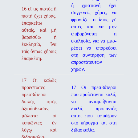
ή χριστιανή έχει
16 εἴ τις πιστὸς ἢ
συγγενείς χήρες, να
πιστὴ ἔχει χήρας,
φροντί­ζει ο ίδιος γι’
ἐπαρκείτω
αυτές και να μην
αὐταῖς, καὶ μὴ
επιβαρύνεται η
βαρείσθω ἡ
εκκλησία, για να μπο­
ἐκκλησία, ἵνα
ρέσει να επαρκέσει
ταῖς ὄντως χήραις
στη συντήρηση των
ἐπαρκέσῃ.
απροστάτευτων
χηρών.
17 Οἱ καλῶς
προεστῶτες
17 Οι πρεσβύτεροι
πρεσβύτεροι
που προΐστανται καλά,
διπλῆς τιμῆς
να ανταμείβονται
ἀξιούσθωσαν,
διπλά, προπαντός
μάλιστα οἱ
αυτοί που κοπιάζουν
κοπιῶντες ἐν
στο κήρυγμα και στη
λόγῳ καὶ
διδασκαλία.
διδασκαλίᾳ·