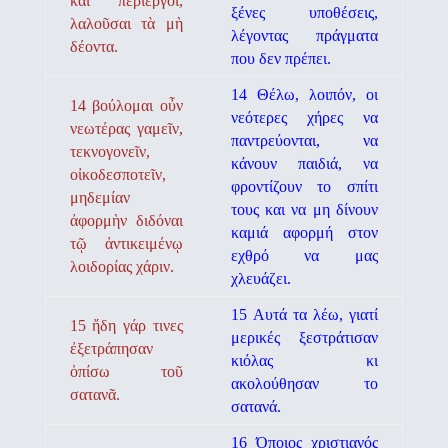
καὶ περίεργοι,
ξένες υποθέσεις,
λαλοῦσαι τὰ μὴ
λέγοντας πράγματα
δέοντα.
που δεν πρέπει.
14 Θέλω, λοιπόν, οι
14 βούλομαι οὖν
νεότερες χήρες να
νεωτέρας γαμεῖν,
παντρεύονται, να
τεκνογονεῖν,
κάνουν παιδιά, να
οἰκοδεσποτεῖν,
φροντίζουν το σπίτι
μηδεμίαν
τους και να μη δίνουν
ἀφορμὴν διδόναι
καμιά αφορμή στον
τῷ ἀντικειμένῳ
εχθρό να μας
λοιδορίας χάριν.
χλευάζει.
15 Αυτά τα λέω, γιατί
15 ἤδη γάρ τινες
μερικές ξεστράτισαν
ἐξετράπησαν
κιόλας κι
ὀπίσω τοῦ
ακολούθησαν το
σατανᾶ.
σατανά.
16 Όποιος χριστιανός