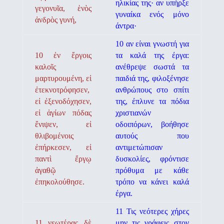
ηλικίας της· αν υπήρξε
γεγονυῖα, ἑνὸς
γυναίκα ενός μόνο
ἀνδρὸς γυνή,
άντρα·
10 αν εί­ναι γνωστή για
10 ἐν ἔργοις
τα καλά της έργα:
καλοῖς
ανέθρεψε σωστά τα
μαρτυρουμένη, εἰ
παιδιά της, φιλο­ξένησε
ἐτεκνοτρόφησεν,
ανθρώπους στο σπίτι
εἰ ἐξενοδόχησεν,
της, έπλυνε τα πόδια
εἰ ἁγίων πόδας
χριστιανών
ἔνιψεν, εἰ
οδοιπόρων, βοήθη­σε
θλιβομένοις
αυτούς που
ἐπήρκεσεν, εἰ
αντιμετώπισαν
παντὶ ἔργῳ
δυσκολίες, φρόντισε
ἀγαθῷ
πρόθυμα με κάθε
ἐπηκολούθησε.
τρόπο να κάνει καλά
έργα.
11 Τις νεότερες χήρες
11 νεωτέρας δὲ
μην τις γράφεις στον