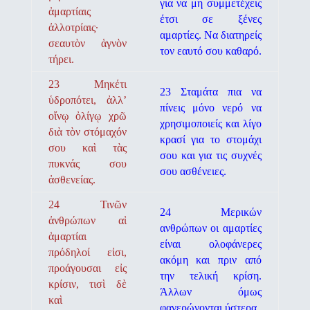
για να μη συμμετέχεις
ἁμαρτίαις
έτσι σε ξένες
ἀλλοτρίαις·
αμαρτίες. Να διατηρείς
σεαυτὸν ἁγνὸν
τον εαυτό σου καθαρό.
τήρει.
23 Μηκέτι
23 Σταμάτα πια να
ὑδροπότει, ἀλλ’
πίνεις μόνο νερό να
οἴνῳ ὀλίγῳ χρῶ
χρησιμοποιείς και λίγο
διὰ τὸν στόμαχόν
κρα­σί για το στομάχι
σου καὶ τὰς
σου και για τις συχνές
πυκνάς σου
σου ασθένειες.
ἀσθενείας.
24 Τινῶν
24 Μερικών
ἀνθρώπων αἱ
ανθρώπων οι αμαρτίες
ἁμαρτίαι
είναι ολοφάνερες
πρόδηλοί εἰσι,
ακόμη και πριν από
προάγουσαι εἰς
την τελική κρίση.
κρίσιν, τισὶ δὲ
Άλλων όμως
καὶ
φανερώνονται ύστερα.