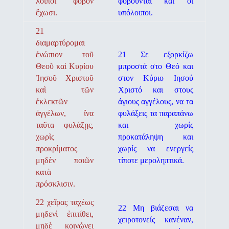
λοιποὶ φόβον
φοβούνται και οι
ἔχωσι.
υπόλοιποι.
21
διαμαρτύρομαι
ἐνώπιον τοῦ
21 Σε εξορκίζω
Θεοῦ καὶ Κυρίου
μπροστά στο Θεό και
Ἰησοῦ Χριστοῦ
στον Κύριο Ιησού
καὶ τῶν
Χριστό και στους
ἐκλεκτῶν
άγιους αγγέλους, να τα
ἀγγέλων, ἵνα
φυλάξεις τα παραπάνω
ταῦτα φυλάξῃς,
και χωρίς
χωρὶς
προκατάληψη και
προκρίματος
χωρίς να ενεργείς
μηδὲν ποιῶν
τίποτε μεροληπτικά.
κατὰ
πρόσκλισιν.
22 χεῖρας ταχέως
22 Μη βιάζεσαι να
μηδενὶ ἐπιτίθει,
χειροτονείς κανέναν,
μηδὲ κοινώνει