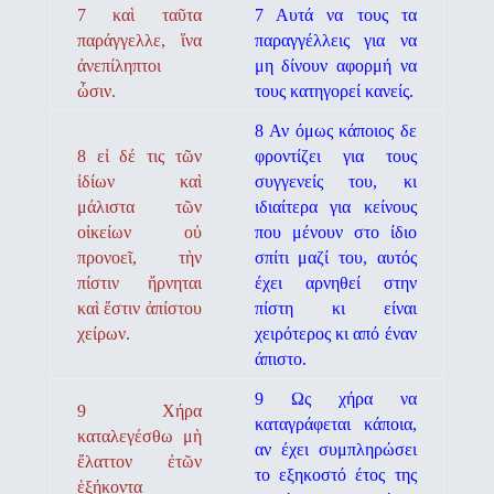
7 καὶ ταῦτα
7 Αυτά να τους τα
παράγγελλε, ἵνα
παραγγέλλεις για να
ἀνεπίληπτοι
μη δίνουν αφορμή να
ὦσιν.
τους κατηγορεί κανείς.
8 Αν όμως κάποιος δε
8 εἰ δέ τις τῶν
φροντίζει για τους
ἰδίων καὶ
συγγενείς του, κι
μάλιστα τῶν
ιδιαίτερα για κείνους
οἰκείων οὐ
που μένουν στο ίδιο
προνοεῖ, τὴν
σπίτι μαζί του, αυτός
πίστιν ἤρνηται
έχει αρνηθεί στην
καὶ ἔστιν ἀπίστου
πίστη κι είναι
χείρων.
χειρότερος κι από έναν
άπιστο.
9 Ως χήρα να
9 Χήρα
καταγράφεται κάποια,
καταλεγέσθω μὴ
αν έχει συμπληρώσει
ἔλαττον ἐτῶν
το εξηκο­στό έτος της
ἑξήκοντα