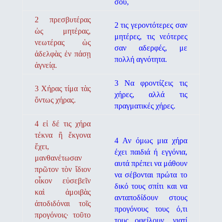
σου,
2 πρεσβυτέρας
2 τις γεροντότερες σαν
ὡς μητέρας,
μητέρες, τις νεότερες
νεωτέρας ὡς
σαν αδερφές, με
ἀδελφὰς ἐν πάσῃ
πολλή αγνότητα.
ἁγνείᾳ.
3 Να φροντίζεις τις
3 Χήρας τίμα τὰς
χήρες, αλλά τις
ὄντως χήρας.
πραγματικές χήρες.
4 εἰ δέ τις χήρα
τέκνα ἢ ἔκγονα
4 Αν όμως μια χήρα
ἔχει,
έχει παιδιά ή εγγόνια,
μανθανέτωσαν
αυτά πρέπει να μάθουν
πρῶτον τὸν ἴδιον
να σέβονται πρώτα το
οἶκον εὐσεβεῖν
δικό τους σπίτι και να
καὶ ἀμοιβὰς
ανταποδίδουν στους
ἀποδιδόναι τοῖς
προγόνους τους ό,τι
προγόνοις· τοῦτο
τους οφεί­λουν, γιατί