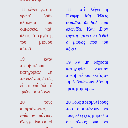
18 λέγει γὰρ ἡ
18 Γιατί λέγει η
γραφή· βοῦν
Γραφή:
Mη βάλεις
ἀλοῶντα οὐ
φίμωτρο σε βόδι που
φιμώσεις. καί·
αλωνίζει
. Και:
Στον
ἄξιος ὁ ἐργάτης
εργάτη πρέπει να δοθεί
τοῦ μισθοῦ
ο μισθός που του
αὐτοῦ.
αξίζει.
19 κατὰ
19 Να μη δέχεσαι
πρεσβυτέρου
κατηγορία εναντίον
κατηγορίαν μὴ
πρεσβυτέρου, εκτός αν
παραδέχου, ἐκτὸς
τη βεβαιώνουν δύο ή
εἰ μὴ ἐπὶ δύο ἢ
τρεις μάρτυρες.
τριῶν μαρτύρων.
20 τοὺς
20 Τους πρεσβυτέρους
ἁμαρτάνοντας
που αμαρτάνουν να
ἐνώπιον πάντων
τους ελέγχεις μπροστά
ἔλεγχε, ἵνα καὶ οἱ
σε όλους, για να