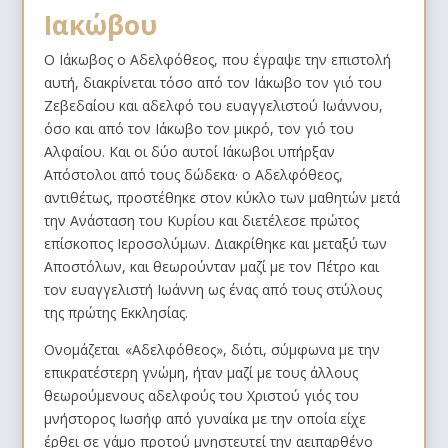
Ιακώβου
Ο Ιάκωβος ο Αδελφόθεος, που έγραψε την επιστολή
αυτή, διακρίνεται τόσο από τον Ιάκωβο τον γιό του
Ζεβεδαίου και αδελφό του ευαγγελιστού Ιωάννου,
όσο και από τον Ιάκωβο τον μικρό, τον γιό του
Αλφαίου. Και οι δύο αυτοί Ιάκωβοι υπήρξαν
Απόστολοι από τους δώδεκα· ο Αδελφόθεος,
αντιθέτως, προστέθηκε στον κύκλο των μαθητών μετά
την Ανάσταση του Κυρίου και διετέλεσε πρώτος
επίσκοπος Ιεροσολύμων. Διακρίθηκε και μεταξύ των
Αποστόλων, και θεωρούνταν μαζί με τον Πέτρο και
τον ευαγγελιστή Ιωάννη ως ένας από τους στύλους
της πρώτης Εκκλησίας.
Ονομάζεται «Αδελφόθεος», διότι, σύμφωνα με την
επικρατέστερη γνώμη, ήταν μαζί με τους άλλους
θεωρούμενους αδελφούς του Χριστού γιός του
μνήστορος Ιωσήφ από γυναίκα με την οποία είχε
έρθει σε γάμο προτού μνηστευτεί την αειπαρθένο