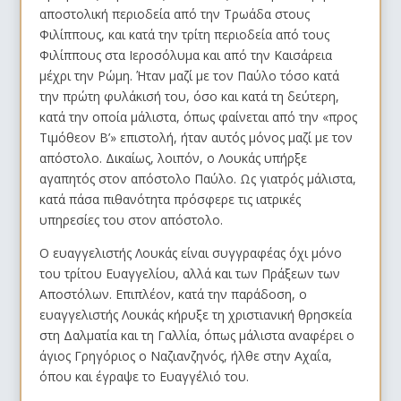
αποστολική περιοδεία από την Τρωάδα στους
Φιλίππους, και κατά την τρίτη περιοδεία από τους
Φιλίππους στα Ιεροσόλυμα και από την Καισάρεια
μέχρι την Ρώμη. Ήταν μαζί με τον Παύλο τόσο κατά
την πρώτη φυλάκισή του, όσο και κατά τη δεύτερη,
κατά την οποία μάλιστα, όπως φαίνεται από την «προς
Τιμόθεον Β’» επιστολή, ήταν αυτός μόνος μαζί με τον
απόστολο. Δικαίως, λοιπόν, ο Λουκάς υπήρξε
αγαπητός στον απόστολο Παύλο. Ως γιατρός μάλιστα,
κατά πάσα πιθανότητα πρόσφερε τις ιατρικές
υπηρεσίες του στον απόστολο.
Ο ευαγγελιστής Λουκάς είναι συγγραφέας όχι μόνο
του τρίτου Ευαγγελίου, αλλά και των Πράξεων των
Αποστόλων. Επιπλέον, κατά την παράδοση, ο
ευαγγελιστής Λουκάς κήρυξε τη χριστιανική θρησκεία
στη Δαλματία και τη Γαλλία, όπως μάλιστα αναφέρει ο
άγιος Γρηγόριος ο Ναζιανζηνός, ήλθε στην Αχαΐα,
όπου και έγραψε το Ευαγγέλιό του.