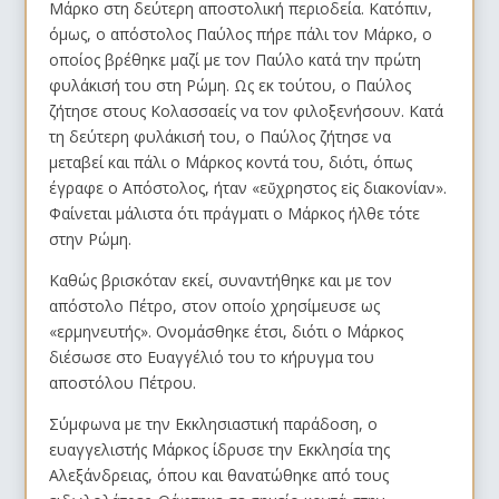
Μάρκο στη δεύτερη αποστολική περιοδεία. Κατόπιν,
όμως, ο απόστολος Παύλος πήρε πάλι τον Μάρκο, ο
οποίος βρέθηκε μαζί με τον Παύλο κατά την πρώτη
φυλάκισή του στη Ρώμη. Ως εκ τούτου, ο Παύλος
ζήτησε στους Κολασσαείς να τον φιλοξενήσουν. Κατά
τη δεύτερη φυλάκισή του, ο Παύλος ζήτησε να
μεταβεί και πάλι ο Μάρκος κοντά του, διότι, όπως
έγραφε ο Απόστολος, ήταν «εὔχρηστος εἰς διακονίαν».
Φαίνεται μάλιστα ότι πράγματι ο Μάρκος ήλθε τότε
στην Ρώμη.
Καθώς βρισκόταν εκεί, συναντήθηκε και με τον
απόστολο Πέτρο, στον οποίο χρησίμευσε ως
«ερμηνευτής». Ονομάσθηκε έτσι, διότι ο Μάρκος
διέσωσε στο Ευαγγέλιό του το κήρυγμα του
αποστόλου Πέτρου.
Σύμφωνα με την Εκκλησιαστική παράδοση, ο
ευαγγελιστής Μάρκος ίδρυσε την Εκκλησία της
Αλεξάνδρειας, όπου και θανατώθηκε από τους