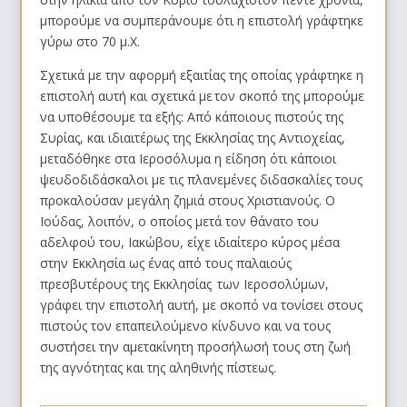
μπορούμε να συμπεράνουμε ότι η επιστολή γράφτηκε
γύρω στο 70 μ.Χ.
Σχετικά με την αφορμή εξαιτίας της οποίας γράφτηκε η
επιστολή αυτή και σχετικά με τον σκοπό της μπορούμε
να υποθέσουμε τα εξής: Από κάποιους πιστούς της
Συρίας, και ιδιαιτέρως της Εκκλησίας της Αντιοχείας,
μεταδόθηκε στα Ιεροσόλυμα η είδηση ότι κάποιοι
ψευδοδιδάσκαλοι με τις πλανεμένες διδασκαλίες τους
προκαλούσαν μεγάλη ζημιά στους Χριστιανούς. Ο
Ιούδας, λοιπόν, ο οποίος μετά τον θάνατο του
αδελφού του, Ιακώβου, είχε ιδιαίτερο κύρος μέσα
στην Εκκλησία ως ένας από τους παλαιούς
πρεσβυτέρους της Εκκλησίας των Ιεροσολύμων,
γράφει την επιστολή αυτή, με σκοπό να τονίσει στους
πιστούς τον επαπειλούμενο κίνδυνο και να τους
συστήσει την αμετακίνητη προσήλωσή τους στη ζωή
της αγνότητας και της αληθινής πίστεως.