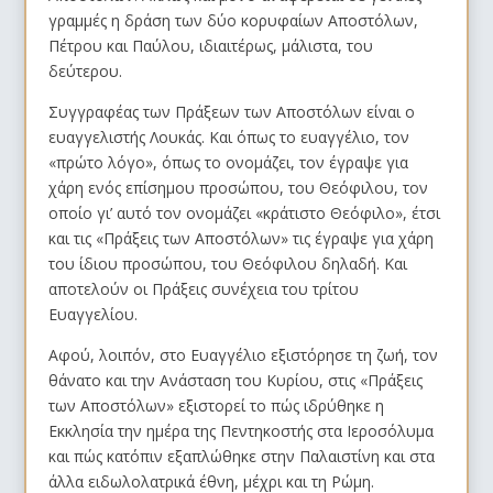
γραμμές η δράση των δύο κορυφαίων Αποστόλων,
Πέτρου και Παύλου, ιδιαιτέρως, μάλιστα, του
δεύτερου.
Συγγραφέας των Πράξεων των Αποστόλων είναι ο
ευαγγελιστής Λουκάς. Και όπως το ευαγγέλιο, τον
«πρώτο λόγο», όπως το ονομάζει, τον έγραψε για
χάρη ενός επίσημου προσώπου, του Θεόφιλου, τον
οποίο γι’ αυτό τον ονομάζει «κράτιστο Θεόφιλο», έτσι
και τις «Πράξεις των Αποστόλων» τις έγραψε για χάρη
του ίδιου προσώπου, του Θεόφιλου δηλαδή. Και
αποτελούν οι Πράξεις συνέχεια του τρίτου
Ευαγγελίου.
Αφού, λοιπόν, στο Ευαγγέλιο εξιστόρησε τη ζωή, τον
θάνατο και την Ανάσταση του Κυρίου, στις «Πράξεις
των Αποστόλων» εξιστορεί το πώς ιδρύθηκε η
Εκκλησία την ημέρα της Πεντηκοστής στα Ιεροσόλυμα
και πώς κατόπιν εξαπλώθηκε στην Παλαιστίνη και στα
άλλα ειδωλολατρικά έθνη, μέχρι και τη Ρώμη.