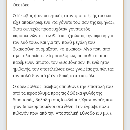
Θεοτόκο.
Ο Ιάκωβος ήταν ασκητικός στον τρόπο ζωής του και
είχε αποκληρωμένα «τα γόνατα του σαν της καμήλας»,
διότι συνεχώς προσευχόταν γονατιστός
«προσκυνώντας τον Θεό και ζητώντας την άφεση για
τον λαό του». Και για την πολύ μεγάλη του
δικαιοσύνη ονομαζόταν «ο Δίκαιος». Λίγο πριν από
την πολιορκία των Ιεροσολύμων, οι Ιουδαίοι που
παρέμειναν άπιστοι τον λιθοβόλησαν. Κι ενώ ήταν
ημιθανής, τον αποτελείωσε ένας γναφέας χτυπώντας
τον πολύ δυνατά μ’ ένα δοκάρι στο κεφάλι.
Ο αδελφόθεος Ιάκωβος απηύθυνε την επιστολή του
από τα Ιεροσόλυμα προς τις δώδεκα φυλές της
διασποράς, δηλαδή τους Ιουδαίους Χριστιανούς που
ήταν διασκορπισμένοι στα έθνη. Την έγραψε πολύ
πιθανόν πριν από την Αποστολική Σύνοδο (50 μ.Χ.).