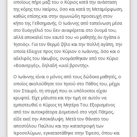
οποίους πήρε μαζί του ο Κύριος κατά την ανάσταση
της κόρης του Ιαείρου, όσο και κατά τη Μεταμόρφωση,
καθώς επίσης και στην αγωνιώδη προσευχή στον
κήπο της Γεθσημανής. Ο Ιωάννης από ταπείνωση μέσα
στο Ευαγγέλιό του δεν αναφέρεται στο όνομά του,
αλλά αποκαλεί τον εαυτό του «ο μαθητής ὅν ήγάπα ὁ
Ἰησοῦς». Για τον θερμό ζήλο και την πολλή αγάπη, την
οποία έδειχνε προς τον Κύριον ο Ιωάννης, όσο και ο
αδελφός του Ιάκωβος, ονομάσθηκαν από τον Κύριο
«Βοανεργές», δηλαδή «υιοί βροντής».
Ο Ιωάννης είναι ο μόνος από τους δώδεκα μαθητές, ο
οποίος ακολούθησε τον Ιησού στο Πάθος του, μέχρι
τον Σταυρό, τη στιγμή που οι υπόλοιποι είχαν
κρυφτεί. Είχε μάλιστα και την τιμή σε αυτόν να
εμπιστευθεί ο Κύριος τη Μητέρα Του. Εξορισμένος
από τον αυτοκράτορα Δομιτιανό στο νησί Πάτμος,
είδε εκεί την Αποκάλυψη. Μετά τον θάνατο του
αποστόλου Παύλου και την καταστροφή των
Ιεροσολύμων, εγκαταστάθηκε στην Έφεσο, όπου και