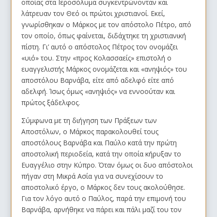
οποίας στα Ιεροσόλυμα συγκεντρώνονταν και
λάτρευαν τον Θεό οι πρώτοι χριστιανοί. Εκεί,
γνωρίσθηκαν ο Μάρκος με τον απόστολο Πέτρο, από
τον οποίο, όπως φαίνεται, διδάχτηκε τη χριστιανική
πίστη. Γι’ αυτό ο απόστολος Πέτρος τον ονομάζει
«υιό» του. Στην «προς Κολασσαείς» επιστολή ο
ευαγγελιστής Μάρκος ονομάζεται και «ανηψιός» του
αποστόλου Βαρνάβα, είτε από αδελφό είτε από
αδελφή. Ίσως όμως «ανηψιός» να εννοούταν και
πρώτος ξάδελφος.
Σύμφωνα με τη διήγηση των Πράξεων των
Αποστόλων, ο Μάρκος παρακολουθεί τους
αποστόλους Βαρνάβα και Παύλο κατά την πρώτη
αποστολική περιοδεία, κατά την οποία κήρυξαν το
Ευαγγέλιο στην Κύπρο. Όταν όμως οι δυο απόστολοι
πήγαν στη Μικρά Ασία για να συνεχίσουν το
αποστολικό έργο, ο Μάρκος δεν τους ακολούθησε.
Για τον λόγο αυτό ο Παύλος, παρά την επιμονή του
Βαρνάβα, αρνήθηκε να πάρει και πάλι μαζί του τον