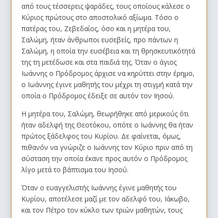
από τους τέσσερεις ψαράδες, τους οποίους κάλεσε ο
Κύριος πρώτους στο αποστολικό αξίωμα. Τόσο ο
πατέρας του, Ζεβεδαίος, όσο και η μητέρα του,
Σαλώμη, ήταν άνθρωποι ευσεβείς, προ πάντων η
Σαλώμη, η οποία την ευσέβεια και τη θρησκευτικότητά
της τη μετέδωσε και στα παιδιά της. Όταν ο άγιος
Ιωάννης ο Πρόδρομος άρχισε να κηρύττει στην έρημο,
ο Ιωάννης έγινε μαθητής του μέχρι τη στιγμή κατά την
οποία ο Πρόδρομος έδειξε σε αυτόν τον Ιησού.
Η μητέρα του, Σαλώμη, θεωρήθηκε από μερικούς ότι
ήταν αδελφή της Θεοτόκου, οπότε ο Ιωάννης θα ήταν
πρώτος ξάδελφος του Κυρίου. Δε φαίνεται, όμως,
πιθανόν να γνώριζε ο Ιωάννης τον Κύριο πριν από τη
σύσταση την οποία έκανε προς αυτόν ο Πρόδρομος
λίγο μετά το βάπτισμα του Ιησού.
Όταν ο ευαγγελιστής Ιωάννης έγινε μαθητής του
Κυρίου, αποτέλεσε μαζί με τον αδελφό του, Ιάκωβο,
και τον Πέτρο τον κύκλο των τριών μαθητών, τους