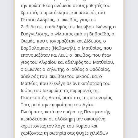
την πρώτη θέση ανάμεσα στους μαθητές του
Χριστού, ο πρωτόκλητος και αδελφός του
Πέτρου Ανδρέας, ο Ιάκωβος, γιος του
Ζεβεδαίου, ο αδελφός του Ιακώβου Ιωάννης ο
Ευαγγελιστής, ο Φίλιππος από τη Βηθσαϊδά, ο
Θωμάς, που επονομαζόταν και Δίδυμος, ο
Βαρθολομαίος (Ναθαναήλ), ο Ματθαίος, που
επονομαζόταν και Λευί, ο Ιάκωβος, που ήταν
γιος του Αλφαίου και αδελφός του Ματθαίου,
ο Σίμωνας ο Ζηλωτής, ο Ιούδας ο Θαδδαίος,
αδελφός του Ιακώβου του μικρού, και ο
Ματθίας, που εξελέγη σε αντικατάσταση του
Ιούδα του Ισκαριώτη τις παραμονές της
Πεντηκοστής. Aυτοί, αυτόπτες της οικονομίας
Του, μετά την επιφοίτηση του Αγίου
Πνεύματος, κατά την ημέρα της Πεντηκοστής,
περιόδευσαν σε ολόκληρη την οικουμένη,
κηρύττοντας τον λόγο του Κυρίου και
χαρίζοντας τη σωτηρία στις ψυχές χιλιάδων