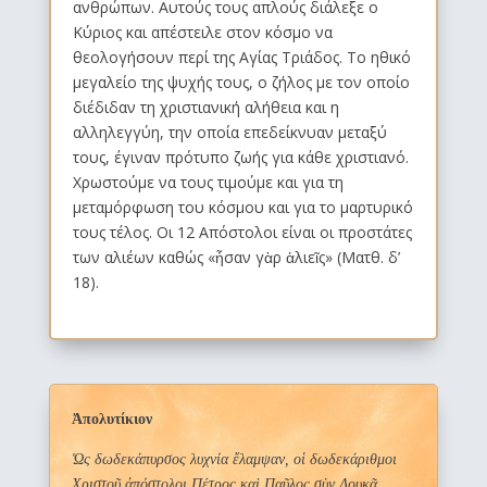
ανθρώπων. Αυτούς τους απλούς διάλεξε ο
Κύριος και απέστειλε στον κόσμο να
θεολογήσουν περί της Αγίας Τριάδος. Το ηθικό
μεγαλείο της ψυχής τους, ο ζήλος με τον οποίο
διέδιδαν τη χριστιανική αλήθεια και η
αλληλεγγύη, την οποία επεδείκνυαν μεταξύ
τους, έγιναν πρότυπο ζωής για κάθε χριστιανό.
Χρωστούμε να τους τιμούμε και για τη
μεταμόρφωση του κόσμου και για το μαρτυρικό
τους τέλος. Οι 12 Απόστολοι είναι οι προστάτες
των αλιέων καθώς «ἦσαν γὰρ ἁλιεῖς» (Ματθ. δ’
18).
Ἀπολυτίκιον
Ὡς δωδεκάπυρσος λυχνία ἔλαμψαν, οἱ δωδεκάριθμοι
Χριστοῦ ἀπόστολοι Πέτρος καὶ Παῦλος σὺν Λουκᾷ,