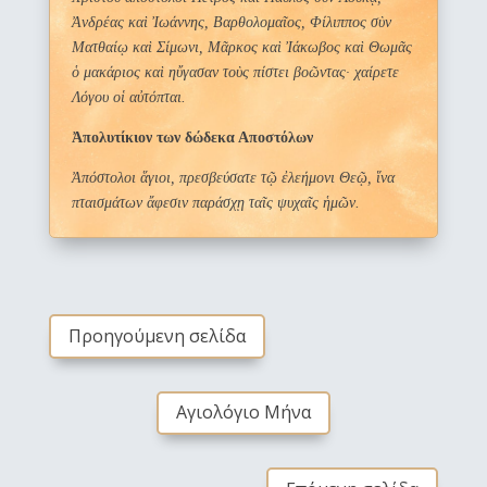
Ἀνδρέας καὶ Ἰωάννης, Βαρθολομαῖος, Φίλιππος σὺν
Ματθαίῳ καὶ Σίμωνι, Μᾶρκος καὶ Ἰάκωβος καὶ Θωμᾶς
ὁ μακάριος καὶ ηὔγασαν τοὺς πίστει βοῶντας· χαίρετε
Λόγου οἱ αὐτόπται.
Ἀπολυτίκιον των δώδεκα Αποστόλων
Ἀπόστολοι ἅγιοι, πρεσβεύσατε τῷ ἐλεήμονι Θεῷ, ἵνα
πταισμάτων ἄφεσιν παράσχῃ ταῖς ψυχαῖς ἡμῶν.
Προηγούμενη σελίδα
Αγιολόγιο Μήνα