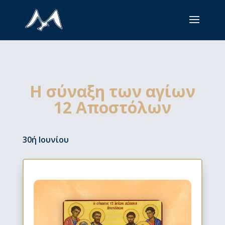
Η σύναξη των αγίων
12 Αποστόλων
30ή Ιουνίου